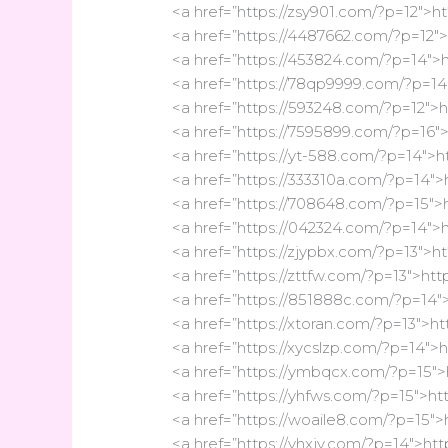
<a href=”https://zsy901.com/?p=12″>h
<a href=”https://4487662.com/?p=12″
<a href=”https://453824.com/?p=14″>
<a href=”https://78qp9999.com/?p=1
<a href=”https://593248.com/?p=12″>
<a href=”https://7595899.com/?p=16″
<a href=”https://yt-588.com/?p=14″>h
<a href=”https://333310a.com/?p=14″>
<a href=”https://708648.com/?p=15″>
<a href=”https://042324.com/?p=14″>
<a href=”https://zjypbx.com/?p=13″>h
<a href=”https://zttfw.com/?p=13″>htt
<a href=”https://851888c.com/?p=14″
<a href=”https://xtoran.com/?p=13″>ht
<a href=”https://xycslzp.com/?p=14″>
<a href=”https://ymbqcx.com/?p=15″
<a href=”https://yhfws.com/?p=15″>ht
<a href=”https://woaile8.com/?p=15″>
<a href=”https://yhxjy.com/?p=14″>htt