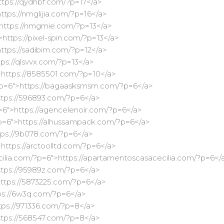
ttps://qydhbf.com/?p=17</a>
https://nmglijia.com/?p=16</a>
>https://nmgmie.com/?p=13</a>
>https://pixel-spin.com/?p=13</a>
https://sadibim.com/?p=12</a>
tps://qlsvvx.com/?p=13</a>
>https://8585501.com/?p=10</a>
?p=6″>https://bagaasksmsm.com/?p=6</a>
ttps://596893.com/?p=6</a>
p=6″>https://agencelenoir.com/?p=6</a>
?p=6″>https://alhussampack.com/?p=6</a>
tps://9b078.com/?p=6</a>
>https://arctoolltd.com/?p=6</a>
cilia.com/?p=6″>https://apartamentoscasacecilia.com/?p=6</
ttps://95989z.com/?p=6</a>
https://5873225.com/?p=6</a>
ps://6w3q.com/?p=6</a>
tps://971336.com/?p=8</a>
ttps://568547.com/?p=8</a>