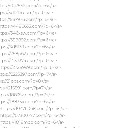
ttps://047552.com/?p=6</a>
tps://3d1216.com/?p=6</a>
ttps://55797u.com/?p=6</a>
https://4486633.com/?p=6</a>
ttps://346xsw.com/?p=6</a>
ttps://358892.com/?p=6</a>
ttps://3d8139.com/?p=6</a>
ttps://258p62.com/?p=6</a>
ttps://213737a.com/?p=6</a>
https://2728999.com/?p=6</a>
ttps://2223397.com/?p=7</a>
ps://21pcs.com/?p=8</a>
tps://215591.com/?p=7</a>
ttps://18835z.com/?p=7</a>
ttps://18835x.com/?p=6</a>
>https://10476068.com/?p=6</a>
>https://07300777.com/?p=6</a>
>https://1818mob.com/?p=6</a>