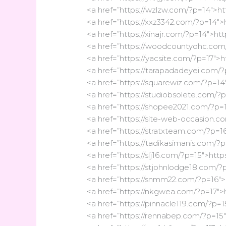
<a href=”https://wzlzw.com/?p=14″>h
<a href=”https://xxz3342.com/?p=14″>
<a href=”https://xinajr.com/?p=14″>htt
<a href=”https://woodcountyohc.com
<a href=”https://yacsite.com/?p=17″>h
<a href=”https://tarapadadeyei.com/
<a href=”https://squarewiz.com/?p=14
<a href=”https://studiobsolete.com/?
<a href=”https://shopee2021.com/?p=
<a href=”https://site-web-occasion.c
<a href=”https://stratxteam.com/?p=1
<a href=”https://tadikasimanis.com/?
<a href=”https://slj16.com/?p=15″>http
<a href=”https://stjohnlodge18.com/?
<a href=”https://snmm22.com/?p=16″
<a href=”https://nkgwea.com/?p=17″>
<a href=”https://pinnacle119.com/?p=1
<a href=”https://rennabep.com/?p=15